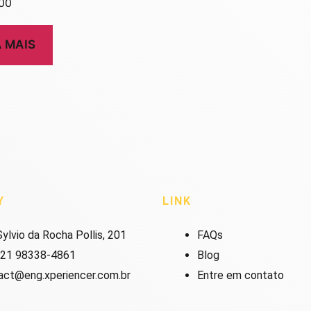
00
A MAIS
Y
LINK
ylvio da Rocha Pollis, 201
FAQs
 21 98338-4861
Blog
act@eng.xperiencer.com.br
Entre em contato