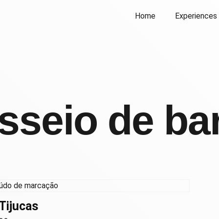
Home
Experiences
sseio de ba
 Tijucas