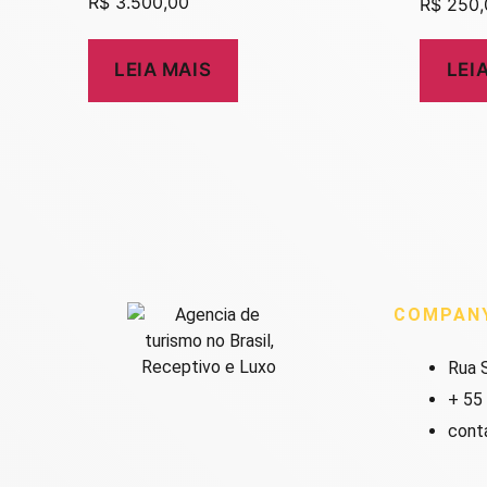
R$
3.500,00
R$
250,
LEIA MAIS
LEI
COMPAN
Rua S
+ 55
cont