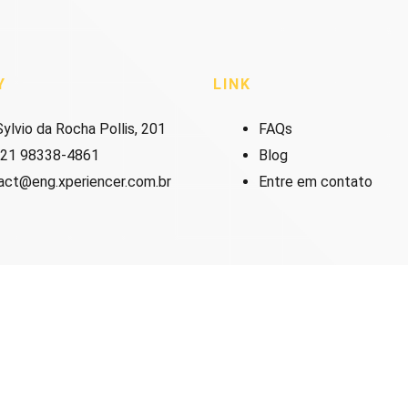
Y
LINK
ylvio da Rocha Pollis, 201
FAQs
 21 98338-4861
Blog
act@eng.xperiencer.com.br
Entre em contato