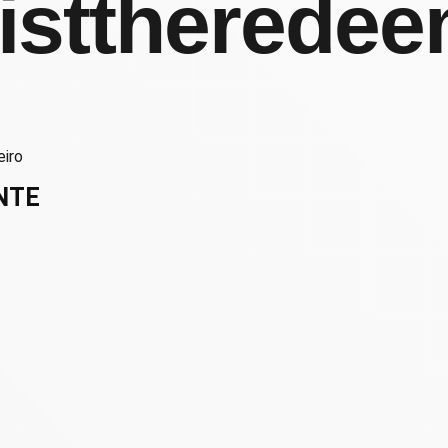
isttherede
NTE