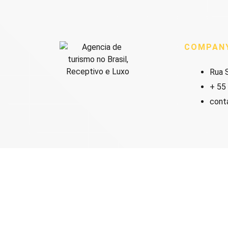
COMPAN
Rua S
+ 55
cont
Get in touch with us.
Entre em contato conosco.
Contáctenos.
Pour nous contacter.
Parle con noi.