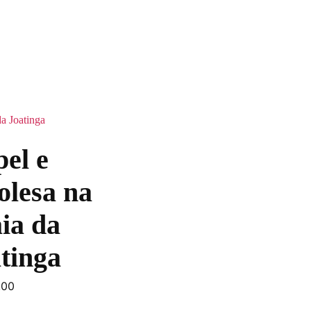
el e
olesa na
ia da
tinga
,00