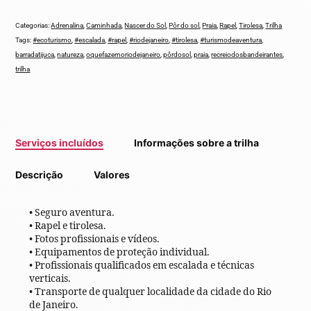
Categorias:
Adrenalina
,
Caminhada
,
Nascer do Sol
,
Pôr do sol
,
Praia
,
Rapel
,
Tirolesa
,
Trilha
Tags:
#ecoturismo
,
#escalada
,
#rapel
,
#riodejaneiro
,
#tirolesa
,
#turismodeaventura
,
barradatijuca
,
natureza
,
oquefazernoriodejaneiro
,
pôrdosol
,
praia
,
recreiodosbandeirantes
,
trilha
Serviços incluídos
Informações sobre a trilha
Descrição
Valores
• Seguro aventura.
• Rapel e tirolesa.
• Fotos profissionais e vídeos.
• Equipamentos de proteção individual.
• Profissionais qualificados em escalada e técnicas
verticais.
• Transporte de qualquer localidade da cidade do Rio
de Janeiro.