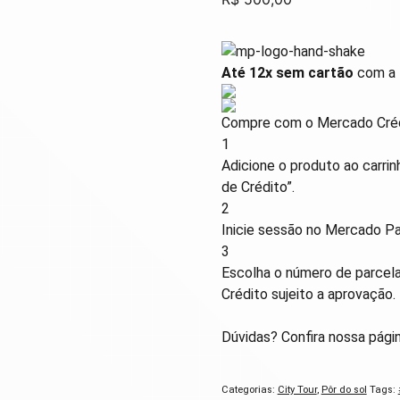
Até 12x sem cartão
com a L
Compre com o Mercado Créd
1
Adicione o produto ao carrin
de Crédito”.
2
Inicie sessão no Mercado P
3
Escolha o número de parcela
Crédito sujeito a aprovação.
Dúvidas? Confira nossa pági
Categorias:
City Tour
,
Pôr do sol
Tags: