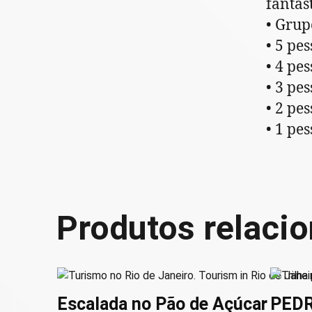
fantást
• Grup
• 5 pe
• 4 pe
• 3 pe
• 2 pe
• 1 pe
Produtos relaci
Escalada no Pão de Açúcar
PEDR