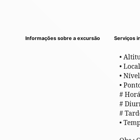
Informações sobre a excursão
Serviços i
• Alti
• Loca
• Nível
• Pont
# Horá
# Diur
# Tard
• Temp