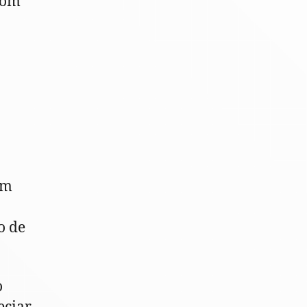
com
um
o de
o