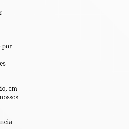
e
e por
es
io, em
 nossos
ência