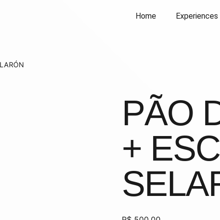
Home
Experiences
ELARÓN
PÃO 
+ ES
SELA
R$
500,00