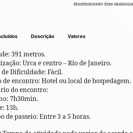
#travelphotography
,
#view
,
pãodeaçúca
ncluídos
Descrição
Valores
tude: 391 metros.
lização: Urca e centro – Rio de Janeiro.
 de Dificuldade: Fácil.
o de encontro: Hotel ou local de hospedagem.
rio do encontro:
no: 7h30min.
e: 13h.
o de passeio: Entre 3 a 5 horas.