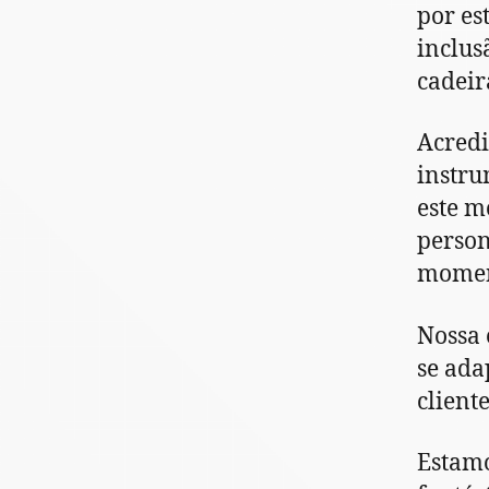
por es
inclus
cadeir
Acredi
instru
este m
person
moment
Nossa 
se ada
cliente
Estamo