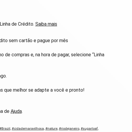
inha de Crédito.
Saiba mais
ito sem cartão e pague por mês
ho de compras e, na hora de pagar, selecione “Linha
ago.
s que melhor se adapte a você e pronto!
na de
Ajuda
.
#Brazil
,
#cidademaravilhosa
,
#nature
,
#riodejaneiro
,
#sugarloaf
,