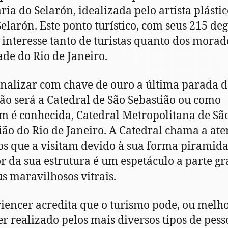
ria do Selarón, idealizada pelo artista plásti
Selarón. Este ponto turístico, com seus 215 de
o interesse tanto de turistas quanto dos morad
ade do Rio de Janeiro.
inalizar com chave de ouro a última parada d
ão será a Catedral de São Sebastião ou como
 é conhecida, Catedral Metropolitana de Sã
ião do Rio de Janeiro. A Catedral chama a at
os que a visitam devido à sua forma piramida
or da sua estrutura é um espetáculo a parte gr
us maravilhosos vitrais.
iencer acredita que o turismo pode, ou melho
er realizado pelos mais diversos tipos de pess