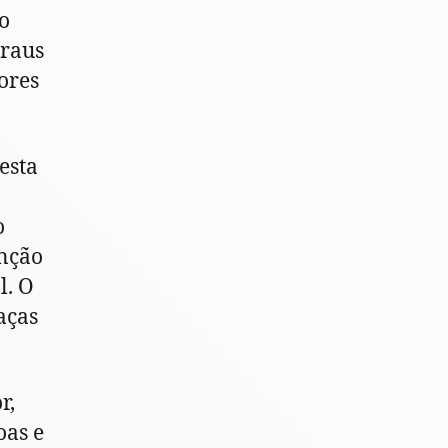
co
graus
ores
esta
o
enção
l. O
aças
r,
oas e