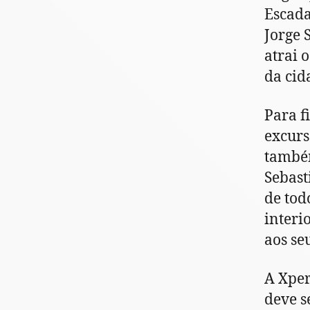
Escada
Jorge 
atrai 
da cid
Para f
excurs
também
Sebast
de tod
interi
aos se
A Xper
deve s