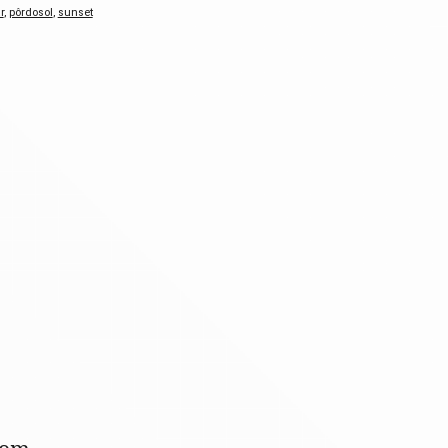
r
,
pôrdosol
,
sunset