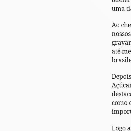
telefé
uma da
Ao che
nossos 
gravar
até me
brasile
Depois
Açúcar
destac
como o
import
Logo a