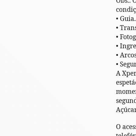
Obs.: 
condiç
• Guia.
• Tran
• Fotog
• Ingr
• Arco
• Segu
A Xper
espetá
moment
segund
Açúcar
O aces