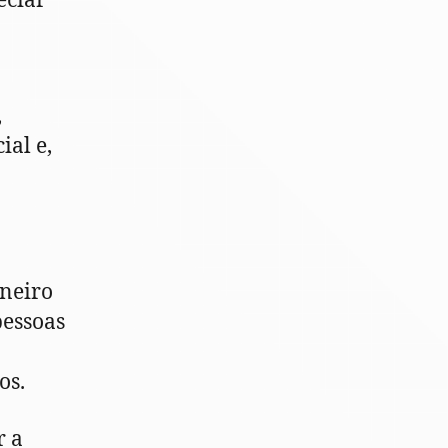
eciar
,
ial e,
aneiro
pessoas
os.
r a