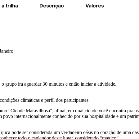
a trilha
Descrição
Valores
Janeiro.
o grupo irá aguardar 30 minutos e então iniciar a atividade.
ndições climáticas e perfil dos participantes.
o “Cidade Maravilhosa”, afinal, em qual cidade você encontra praias, 
um povo internacionalmente conhecido por sua hospitalidade e um patrim
Tijuca pode ser considerada um verdadeiro oásis no coração de uma da
, conhecer todo o esplendor deste lugar, considerado “mágico”.