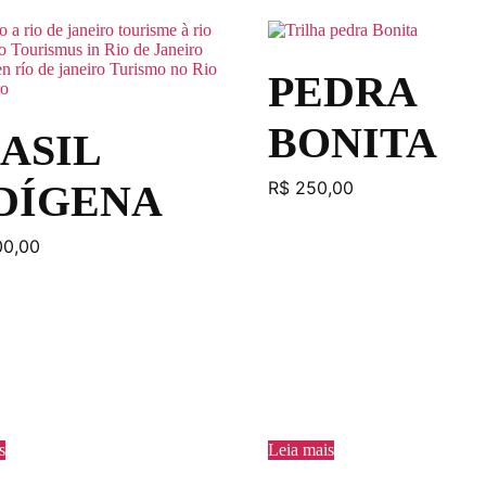
PEDRA
BONITA
ASIL
DÍGENA
R$
250,00
00,00
s
Leia mais