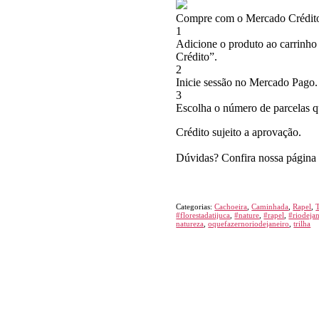
Compre com o Mercado Crédito
1
Adicione o produto ao carrinho 
Crédito”.
2
Inicie sessão no Mercado Pago.
3
Escolha o número de parcelas q
Crédito sujeito a aprovação.
Dúvidas? Confira nossa página
Categorias:
Cachoeira
,
Caminhada
,
Rapel
,
#florestadatijuca
,
#nature
,
#rapel
,
#riodeja
natureza
,
oquefazernoriodejaneiro
,
trilha