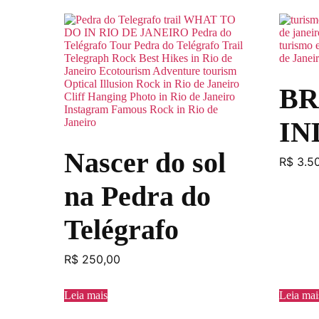
BR
IN
Nascer do sol
R$
3.5
na Pedra do
Telégrafo
R$
250,00
Leia mais
Leia mai