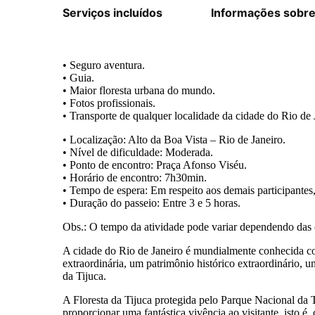
Serviços incluídos
Informações sobre 
• Seguro aventura.
• Guia.
• Maior floresta urbana do mundo.
• Fotos profissionais.
• Transporte de qualquer localidade da cidade do Rio de 
• Localização: Alto da Boa Vista – Rio de Janeiro.
• Nível de dificuldade: Moderada.
• Ponto de encontro: Praça Afonso Viséu.
• Horário de encontro: 7h30min.
• Tempo de espera: Em respeito aos demais participantes, 
• Duração do passeio: Entre 3 e 5 horas.
Obs.: O tempo da atividade pode variar dependendo das co
A cidade do Rio de Janeiro é mundialmente conhecida com
extraordinária, um patrimônio histórico extraordinário, 
da Tijuca.
A Floresta da Tijuca protegida pelo Parque Nacional da 
proporcionar uma fantástica vivência ao visitante, isto é