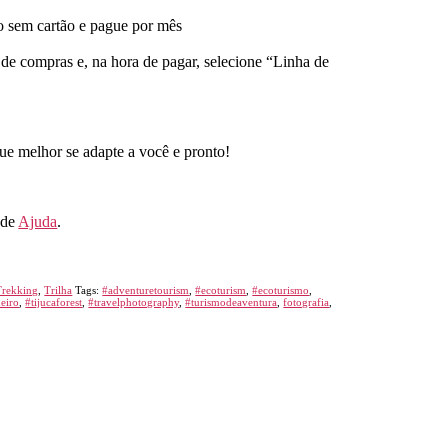
 sem cartão e pague por mês
de compras e, na hora de pagar, selecione “Linha de
ue melhor se adapte a você e pronto!
 de
Ajuda
.
Trekking
,
Trilha
Tags:
#adventuretourism
,
#ecoturism
,
#ecoturismo
,
neiro
,
#tijucaforest
,
#travelphotography
,
#turismodeaventura
,
fotografia
,